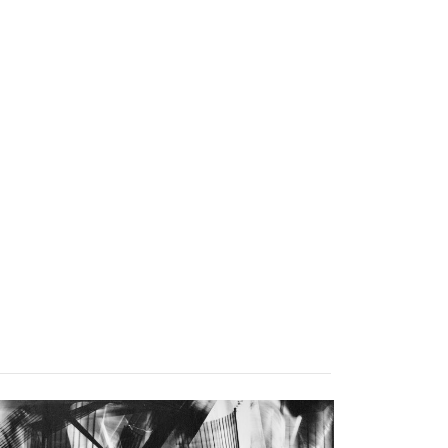
ients Diamond et Seven Stars des complexes Caesars
rojet est de rendre le processus de don à une œuvre
.