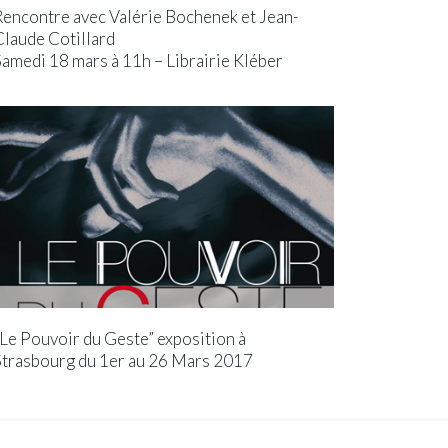
Rencontre avec Valérie Bochenek et Jean-
Claude Cotillard
Samedi 18 mars à 11h – Librairie Kléber
“Le Pouvoir du Geste” exposition à
Strasbourg du 1er au 26 Mars 2017