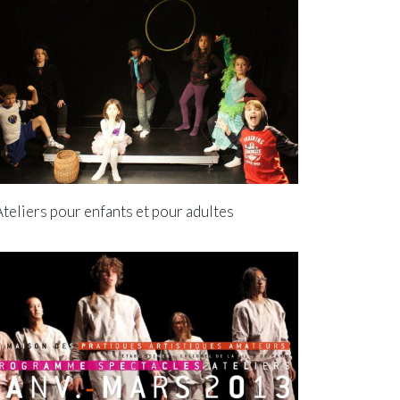
Ateliers pour enfants et pour adultes